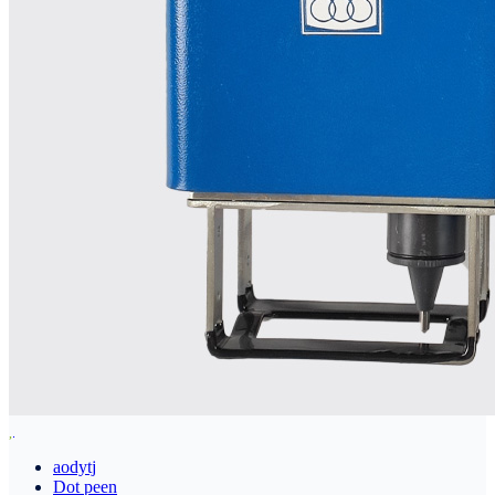
aodytj
Dot peen