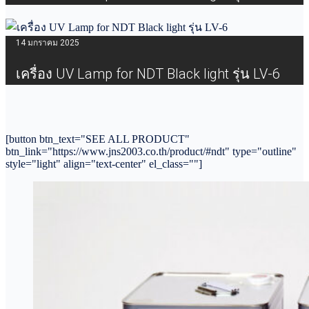
14 มกราคม 2025
เครื่อง UV Lamp for NDT Black light รุ่น LV-6
[button btn_text="SEE ALL PRODUCT"
btn_link="https://www.jns2003.co.th/product/#ndt" type="outline"
style="light" align="text-center" el_class=""]