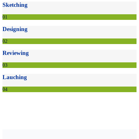
Sketching
01
Designing
02
Reviewing
03
Lauching
04