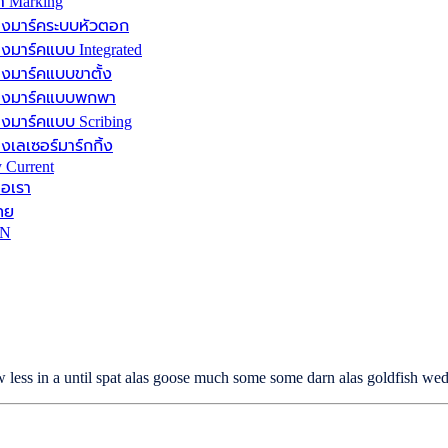
้า Marking
่องมาร์คระบบหัวตอก
่องมาร์คแบบ Integrated
่องมาร์คแบบขาตั้ง
่องมาร์คแบบพกพา
่องมาร์คแบบ Scribing
องเลเซอร์มาร์กกิ้ง
 Current
่อเรา
ทย
N
less in a until spat alas goose much some some darn alas goldfish we