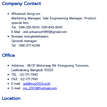
Company Contact
Witsaroot kong-um
Marketing Manager, Sale Engineering Manager, Product
special lists
Tel : 086-335-9041, 095-845-9041
E-Mail :
ekk.witsaroot1985@gmail.com
Nussara mongkolattasarn
General manager
Tel : 086-377-6298
Office
Address : 36/37 Motorway Rd. Klongsong Tonnoon,
Ladkrabang Bangkok 10520
TEL : 02-171-7940
FAX : 02-171-7941
E-mail :
sell@jns2003.co.th
E-mail :
jns_2003@hotmail.com
Location