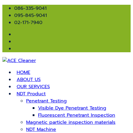
086-335-9041
095-845-9041
02-171-7940
HOME
ABOUT US
OUR SERVICES
NDT Product
Penetrant Testing
Visible Dye Penetrant Testing
Fluorescent Penetrant Inspection
Magnetic particle inspection materials
NDT Machine