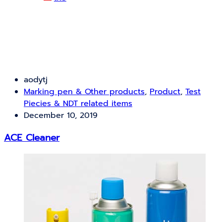
Marking pen & Other
products
aodytj
Marking pen & Other products
,
Product
,
Test
Piecies & NDT related items
December 10, 2019
ACE Cleaner