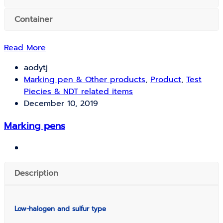
Container
Read More
aodytj
Marking pen & Other products
,
Product
,
Test
Piecies & NDT related items
December 10, 2019
Marking pens
Description
Low-halogen and sulfur type